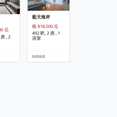
藍天海岸
租 $18,500 元
00 元
492 呎, 2 房 , 1
 房 , 2
浴室
美聯物業