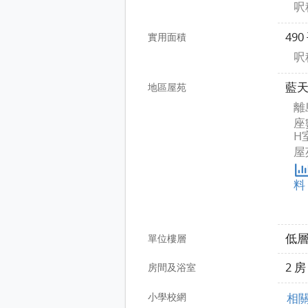
呎租
49
實用面積
呎租
藍天
地區屋苑
離
座
H
屋
料
低
單位樓層
2 
房間及浴室
小學校網
相