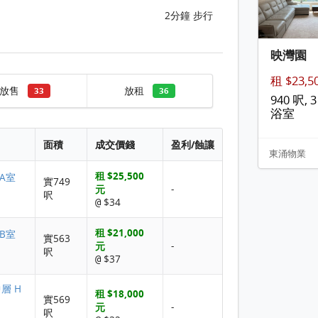
2分鐘 步行
映灣園
租 $23,5
放售
放租
33
36
940 呎, 3
浴室
面積
成交價錢
盈利/蝕讓
東涌物業
租 $25,500
 A室
實749
元
-
呎
$34
@
租 $21,000
 B室
實563
元
-
呎
$37
@
中層 H
租 $18,000
實569
元
-
呎