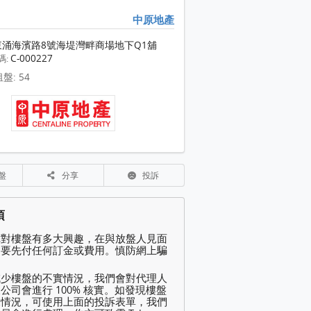
中原地產
東涌海濱路8號海堤灣畔商場地下Q1舖
C-000227
碼:
盤: 54
盤
分享
投訴
項
你對樓盤有多大興趣，在與放盤人見面
不要先付任何訂金或費用。慎防網上騙
減少樓盤的不實情況，我們會對代理人
公司會進行 100% 核實。如發現樓盤
規情況，可使用上面的投訴表單，我們