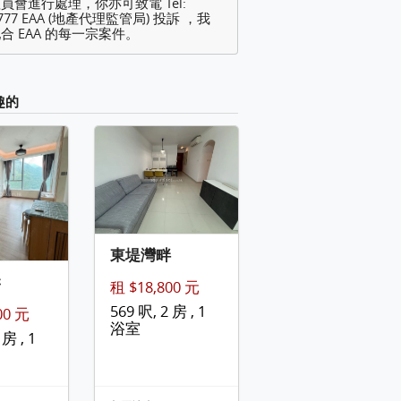
員會進行處理，你亦可致電 Tel:
2777 EAA (地產代理監管局) 投訴 ，我
合 EAA 的每一宗案件。
趣的
東堤灣畔
岸
租 $18,800 元
569 呎, 2 房 , 1
00 元
浴室
 房 , 1