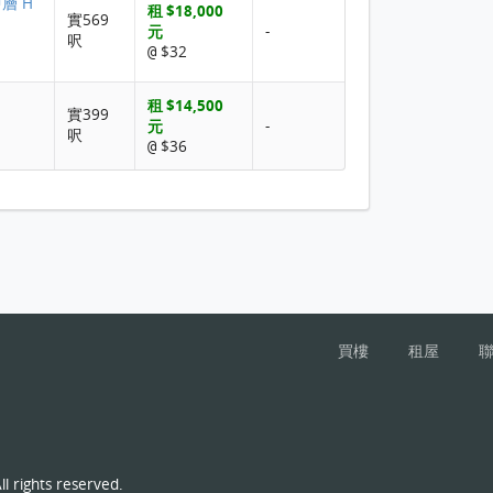
中層 H
租 $18,000
實569
元
-
呎
$32
@
租 $14,500
實399
元
-
呎
$36
@
買樓
租屋
l rights reserved.