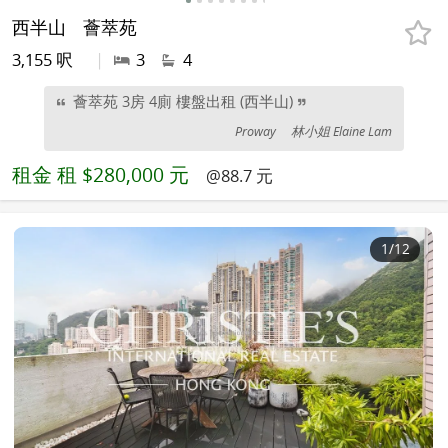
西半山
薈萃苑
3,155 呎
|
3
4
薈萃苑 3房 4廁 樓盤出租 (西半山)
Proway
林小姐 Elaine Lam
租金
租 $280,000 元
@88.7 元
1
/12