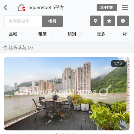
Squarefoot 5平方
立即打開
搜尋
區域
租價
類別
更多
住宅,薈萃苑 (3)
1
/12