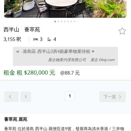
西半山
薈萃苑
3,155 呎
|
3
4
-港島區-西半山3房4廁豪華物業待租
屋企物業代理有限公司
屋企 Okay.com
租金
租 $280,000 元
@88.7 元
1
1
下一頁
薈萃苑 屋苑
薈萃苑 位於港島 西半山 羅便臣道9號，發展商為清水香港 / 三井物