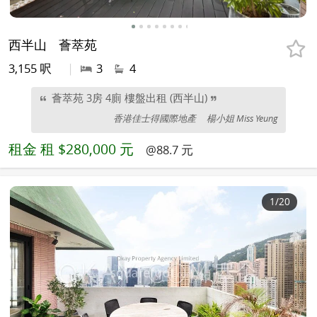
西半山
薈萃苑
3,155 呎
|
3
4
薈萃苑 3房 4廁 樓盤出租 (西半山)
香港佳士得國際地產
楊小姐 Miss Yeung
租金
租 $280,000 元
@88.7 元
1
/20