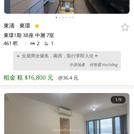
東涌
東環
東環1期 3B座 中層 7室
461 呎
|
2
1
全屋齊全傢俬，兩房，取行李即入住
中原地產
何智靈 Hochiling
租金
租 $16,800 元
@36.4 元
1
/9