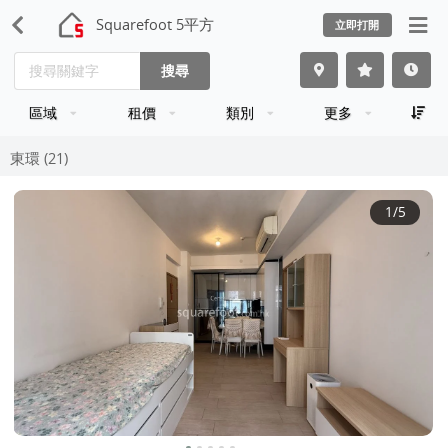
Squarefoot 5平方
立即打開
搜尋
區域
租價
類別
更多
東環 (21)
1
/5