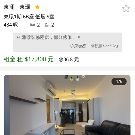
東涌
東環
東環1期 6B座 低層 9室
484 呎
|
2
2
雅致裝修兩房，部分傢俬，
中原地產
何智靈 Hochiling
租金
租 $17,800 元
@36.8 元
1
/6