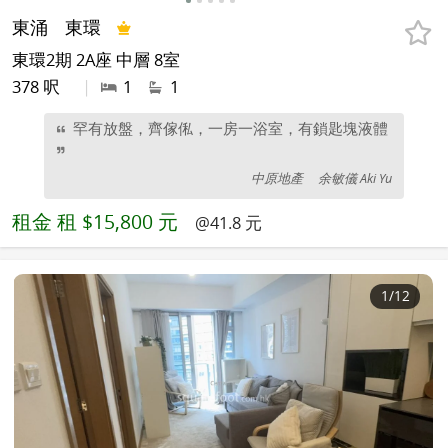
東涌
東環
東環2期 2A座 中層 8室
378 呎
|
1
1
罕有放盤，齊傢俬，一房一浴室，有鎖匙塊液體
中原地產
余敏儀 Aki Yu
租金
租 $15,800 元
@41.8 元
1
/12