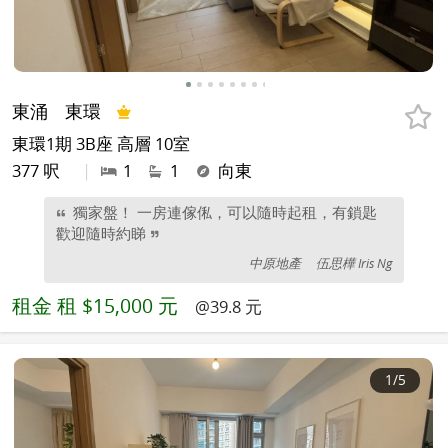
東涌
東環
東環1期 3B座 高層 10室
377 呎
|
1
1
向東
獨家盤！ 一房連傢俬，可以隨時起租，有鎖匙
歡迎隨時約睇
中原地產
伍思樺 Iris Ng
租金
租 $15,000 元
@39.8 元
1
/5