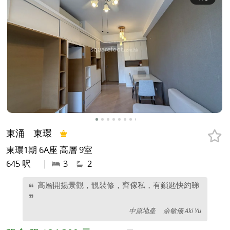
東涌
東環
東環1期 6A座 高層 9室
645 呎
|
3
2
高層開揚景觀，靚裝修，齊傢私，有鎖匙快約睇
中原地產
余敏儀 Aki Yu