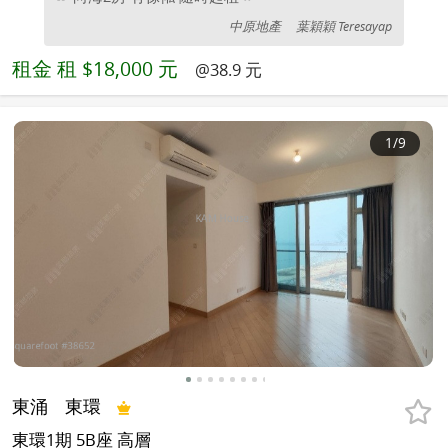
中原地產
葉穎穎 Teresayap
租金
租 $18,000 元
@38.9 元
1
/9
東涌
東環
東環1期 5B座 高層