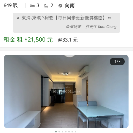
649 呎
|
3
2
向南
東涌-東環 3房套【每日同步更新優質樓盤】
金屋物業
莊先生 Kam Chong
租金
租 $21,500 元
@33.1 元
1
/7