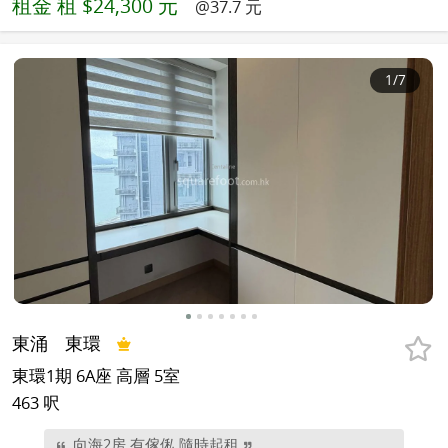
租金
租 $24,300 元
@37.7 元
1
/7
東涌
東環
東環1期 6A座 高層 5室
463 呎
向海2房 有傢俬 隨時起租