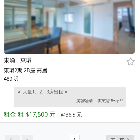
東涌
東環
東環2期 2B座 高層
480 呎
大量1、2、3房出租
美聯物業
李東陽 Terry Li
租金
租 $17,500 元
@36.5 元
1