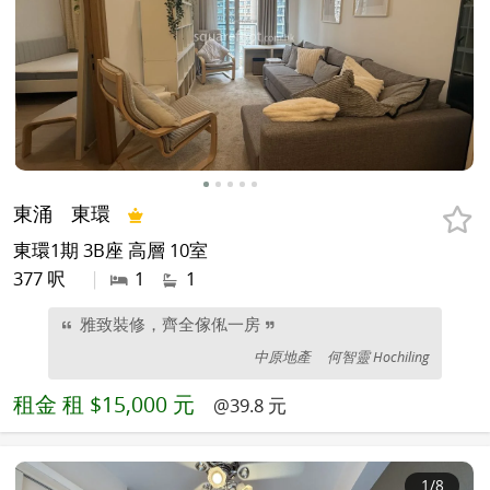
東涌
東環
東環1期 3B座 高層 10室
377 呎
|
1
1
雅致裝修，齊全傢俬一房
中原地產
何智靈 Hochiling
租金
租 $15,000 元
@39.8 元
1
/8