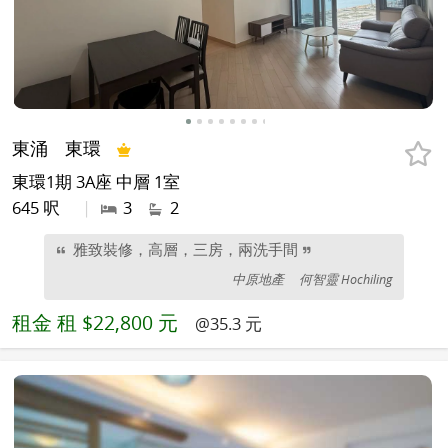
東涌
東環
東環1期 3A座 中層 1室
645 呎
|
3
2
雅致裝修，高層，三房，兩洗手間
中原地產
何智靈 Hochiling
租金
租 $22,800 元
@35.3 元