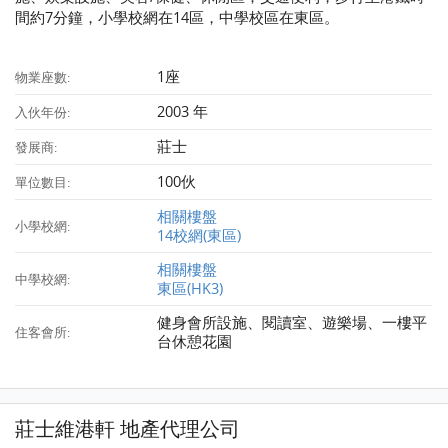
間約7分鐘，小學校網在14區，中學校區在東區。
1座
物業座數:
2003 年
入伙年份:
莊士
發展商:
100伙
單位數目:
相關樓盤
小學校網:
14校網(東區)
相關樓盤
中學校網:
東區(HK3)
健身會所設施、閱讀室、遊樂場、一樓平
住客會所:
台休憩花園
莊士維港軒 地產代理公司