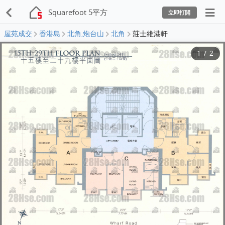
Squarefoot 5平方
立即打開
屋苑成交
香港島
北角,炮台山
北角
莊士維港軒
1
/
2