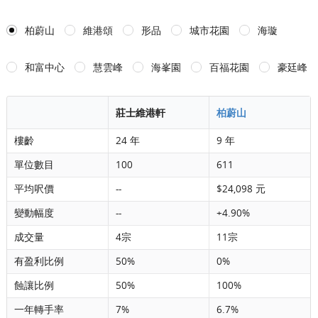
柏蔚山
維港頌
形品
城市花園
海璇
和富中心
慧雲峰
海峯園
百福花園
豪廷峰
莊士維港軒
柏蔚山
樓齡
24 年
9 年
單位數目
100
611
平均呎價
--
$24,098 元
變動幅度
--
+4.90%
成交量
4宗
11宗
有盈利比例
50%
0%
蝕讓比例
50%
100%
一年轉手率
7%
6.7%