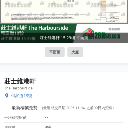
莊士維港軒 15-29樓 平面圖
平面圖
大廈
莊士維港軒
The Harbourside
和富道18號
最新樓價走勢
(最近成交日期 2025-11-04, 之前90日內資料)
--
平均成交呎價
4宗
成交量