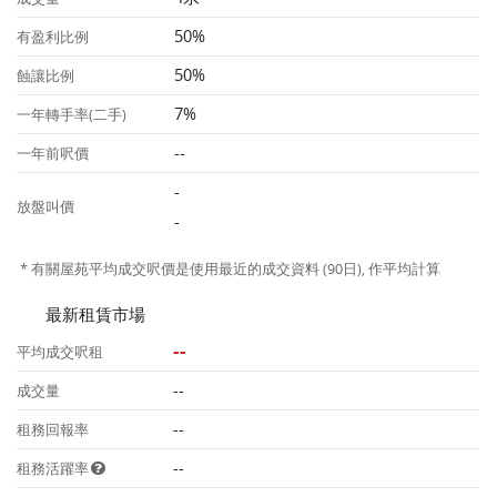
50%
有盈利比例
50%
蝕讓比例
7%
一年轉手率(二手)
--
一年前呎價
-
放盤叫價
-
* 有關屋苑平均成交呎價是使用最近的成交資料 (90日), 作平均計算
最新租賃市場
--
平均成交呎租
--
成交量
--
租務回報率
--
租務活躍率