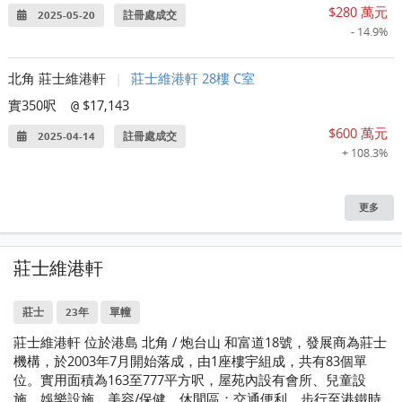
$280 萬元
2025-05-20
註冊處成交
- 14.9%
北角 莊士維港軒
|
莊士維港軒 28樓 C室
實350呎
$17,143
@
$600 萬元
2025-04-14
註冊處成交
+ 108.3%
更多
莊士維港軒
莊士
23年
單幢
莊士維港軒 位於港島 北角 / 炮台山 和富道18號，發展商為莊士
機構，於2003年7月開始落成，由1座樓宇組成，共有83個單
位。實用面積為163至777平方呎，屋苑內設有會所、兒童設
施、娛樂設施、美容/保健、休閒區；交通便利，步行至港鐵時