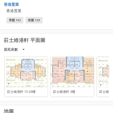
香港置業
香港置業
售盤 192
租盤 129
莊士維港軒 平面圖
屋苑座數
莊士維港軒 15-29樓
莊士維港軒 3樓
莊士維港軒
地圖