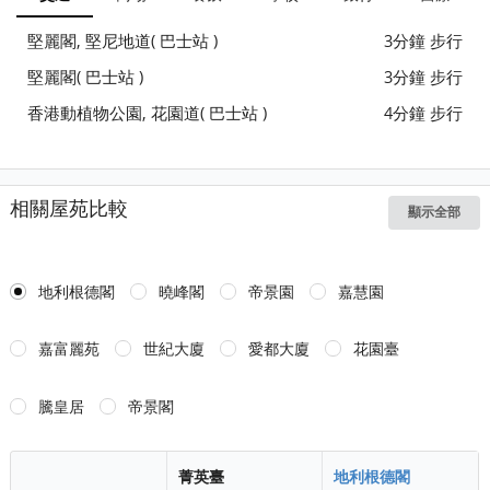
堅麗閣, 堅尼地道( 巴士站 )
3分鐘 步行
堅麗閣( 巴士站 )
3分鐘 步行
香港動植物公園, 花園道( 巴士站 )
4分鐘 步行
相關屋苑比較
顯示全部
地利根德閣
曉峰閣
帝景園
嘉慧園
嘉富麗苑
世紀大廈
愛都大廈
花園臺
騰皇居
帝景閣
菁英臺
地利根德閣