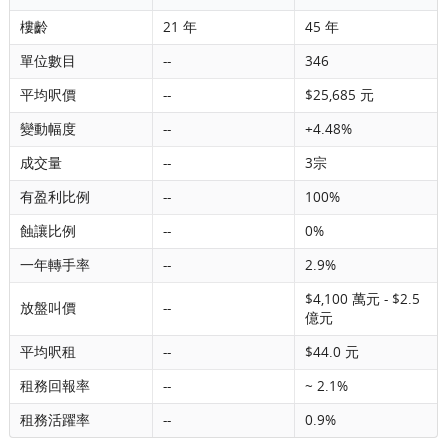
樓齡
21 年
45 年
單位數目
--
346
平均呎價
--
$25,685 元
變動幅度
--
+4.48%
成交量
--
3宗
有盈利比例
--
100%
蝕讓比例
--
0%
一年轉手率
--
2.9%
$4,100 萬元 - $2.5
放盤叫價
--
億元
平均呎租
--
$44.0 元
租務回報率
--
~ 2.1%
租務活躍率
--
0.9%