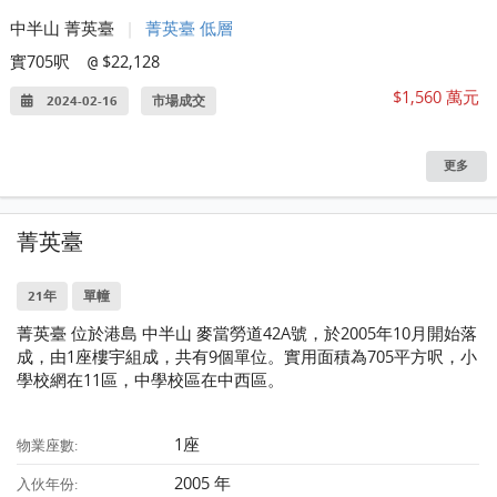
中半山 菁英臺
|
菁英臺 低層
實705呎
$22,128
@
$1,560 萬元
2024-02-16
市場成交
更多
菁英臺
21年
單幢
菁英臺 位於港島 中半山 麥當勞道42A號，於2005年10月開始落
成，由1座樓宇組成，共有9個單位。實用面積為705平方呎，小
學校網在11區，中學校區在中西區。
1座
物業座數:
2005 年
入伙年份: