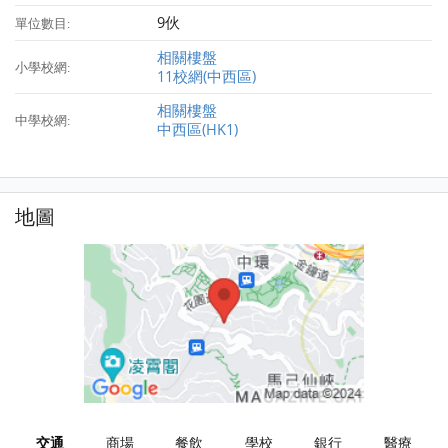
9伙
單位數目:
相關樓盤
小學校網:
11校網(中西區)
相關樓盤
中學校網:
中西區(HK1)
地圖
交通
商場
餐飲
學校
銀行
醫療