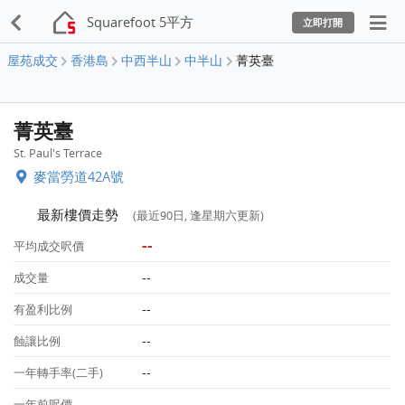
Squarefoot 5平方
立即打開
屋苑成交
香港島
中西半山
中半山
菁英臺
菁英臺
St. Paul's Terrace
麥當勞道42A號
最新樓價走勢
(最近90日, 逢星期六更新)
--
平均成交呎價
--
成交量
--
有盈利比例
--
蝕讓比例
--
一年轉手率(二手)
--
一年前呎價