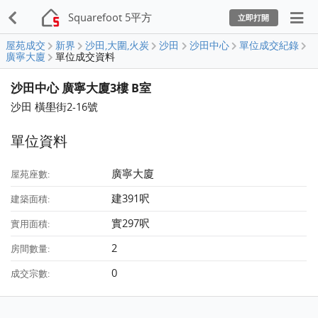
Squarefoot 5平方
立即打開
屋苑成交
新界
沙田,大圍,火炭
沙田
沙田中心
單位成交紀錄
廣寧大廈
單位成交資料
沙田中心 廣寧大廈3樓 B室
沙田 橫壆街2-16號
單位資料
廣寧大廈
屋苑座數:
建391呎
建築面積:
實297呎
實用面積:
2
房間數量:
0
成交宗數: