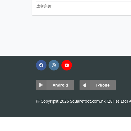
成交宗數:
Android
iPhone
@ Copyright 2026 Squarefoot.com.hk [28Hse Ltd] Al