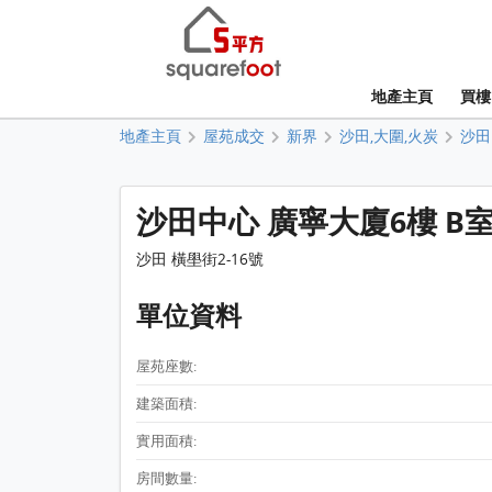
地產主頁
買樓
地產主頁
屋苑成交
新界
沙田,大圍,火炭
沙田
沙田中心 廣寧大廈6樓 B
沙田 橫壆街2-16號
單位資料
屋苑座數:
建築面積:
實用面積:
房間數量: