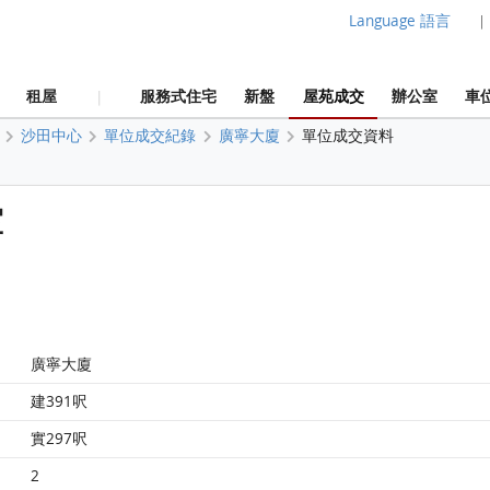
Language 語言
|
租屋
服務式住宅
新盤
屋苑成交
辦公室
車
|
沙田中心
單位成交紀錄
廣寧大廈
單位成交資料
室
廣寧大廈
建391呎
實297呎
2