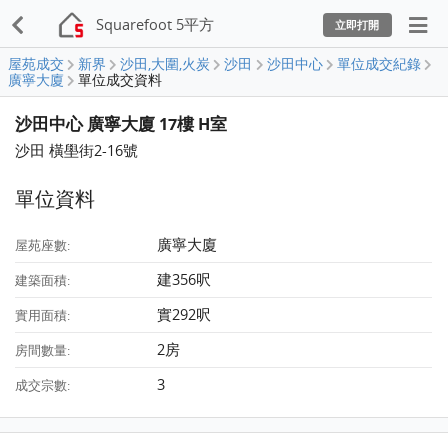
Squarefoot 5平方
立即打開
屋苑成交
新界
沙田,大圍,火炭
沙田
沙田中心
單位成交紀錄
廣寧大廈
單位成交資料
沙田中心 廣寧大廈 17樓 H室
沙田 橫壆街2-16號
單位資料
廣寧大廈
屋苑座數:
建356呎
建築面積:
實292呎
實用面積:
2房
房間數量:
3
成交宗數: