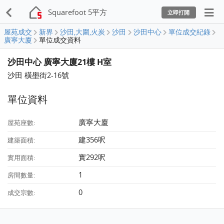
Squarefoot 5平方
立即打開
屋苑成交
新界
沙田,大圍,火炭
沙田
沙田中心
單位成交紀錄
廣寧大廈
單位成交資料
沙田中心 廣寧大廈21樓 H室
沙田 橫壆街2-16號
單位資料
廣寧大廈
屋苑座數:
建356呎
建築面積:
實292呎
實用面積:
1
房間數量:
0
成交宗數: