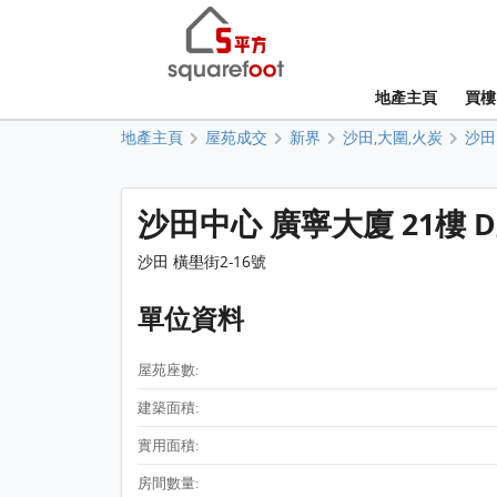
地產主頁
買樓
地產主頁
屋苑成交
新界
沙田,大圍,火炭
沙田
沙田中心 廣寧大廈 21樓 
沙田 橫壆街2-16號
單位資料
屋苑座數:
建築面積:
實用面積:
房間數量: