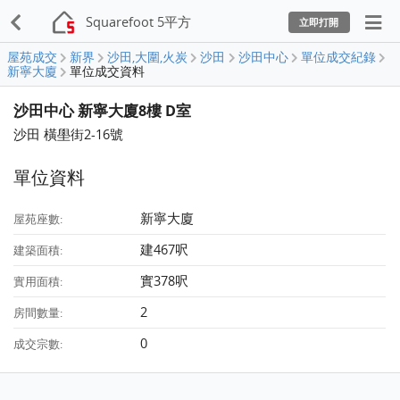
Squarefoot 5平方
立即打開
屋苑成交
新界
沙田,大圍,火炭
沙田
沙田中心
單位成交紀錄
新寧大廈
單位成交資料
沙田中心 新寧大廈8樓 D室
沙田 橫壆街2-16號
單位資料
新寧大廈
屋苑座數:
建467呎
建築面積:
實378呎
實用面積:
2
房間數量:
0
成交宗數: