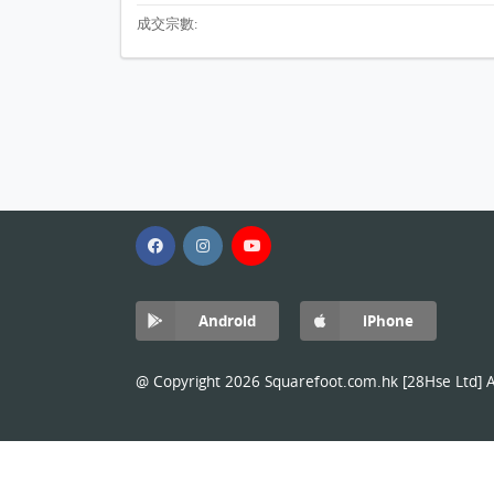
成交宗數:
Android
iPhone
@ Copyright 2026 Squarefoot.com.hk [28Hse Ltd] Al