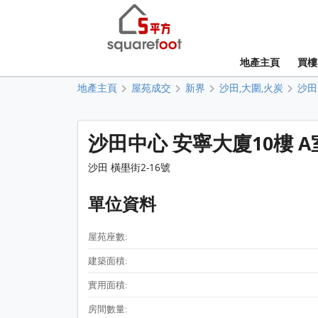
地產主頁
買樓
地產主頁
屋苑成交
新界
沙田,大圍,火炭
沙田
沙田中心 安寧大廈10樓 A
沙田 橫壆街2-16號
單位資料
屋苑座數:
建築面積:
實用面積:
房間數量: