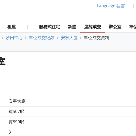
Language 語言
|
租屋
服務式住宅
新盤
屋苑成交
辦公室
車
|
沙田中心
單位成交紀錄
安寧大廈
單位成交資料
室
安寧大廈
建507呎
實390呎
3