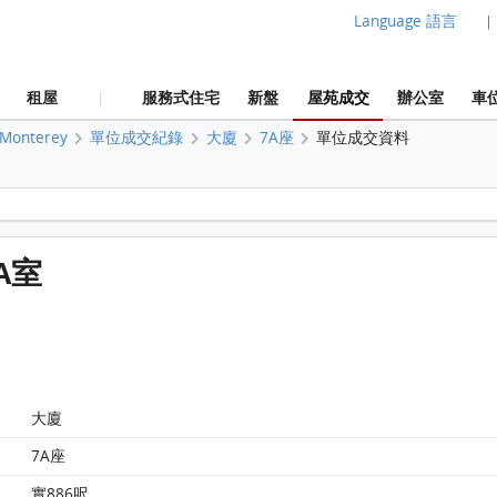
Language 語言
|
租屋
服務式住宅
新盤
屋苑成交
辦公室
車
|
Monterey
單位成交紀錄
大廈
7A座
單位成交資料
Monterey 大廈7A座10樓 A室 平面圖
 A室
大廈
7A座
實886呎