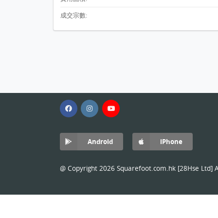
成交宗數:
Android
iPhone
@ Copyright 2026 Squarefoot.com.hk [28Hse Ltd] Al