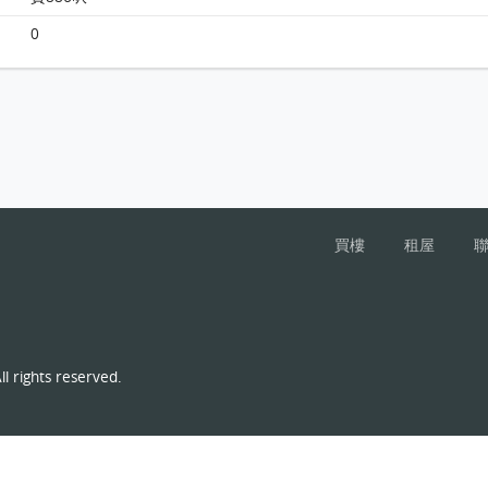
Monterey 大廈7A座10樓 A室 平面圖
0
買樓
租屋
l rights reserved.