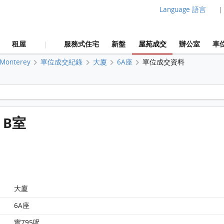
Language 語言
|
租屋
服務式住宅
新盤
屋苑成交
辦公室
車
|
Monterey
單位成交紀錄
大廈
6A座
單位成交資料
Monterey 大廈 6A座 11樓 B室 平面圖
樓 B室
大廈
6A座
實795呎