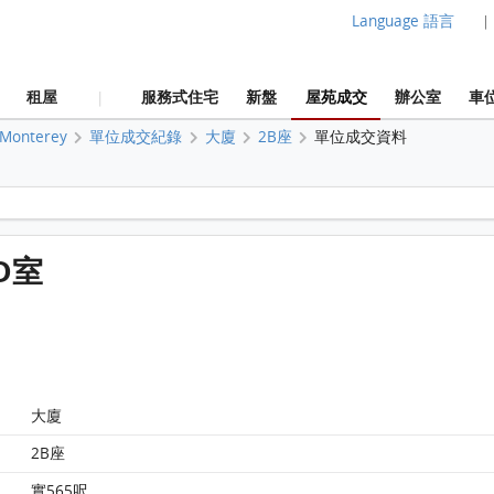
Language 語言
|
租屋
服務式住宅
新盤
屋苑成交
辦公室
車
|
Monterey
單位成交紀錄
大廈
2B座
單位成交資料
Monterey 大廈 2B座 7樓 D室 平面圖
 D室
大廈
2B座
實565呎