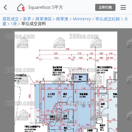
Squarefoot 5平方
立即打開
屋苑成交
新界
將軍澳區
將軍澳
Monterey
單位成交紀錄
大
廈
1座
單位成交資料