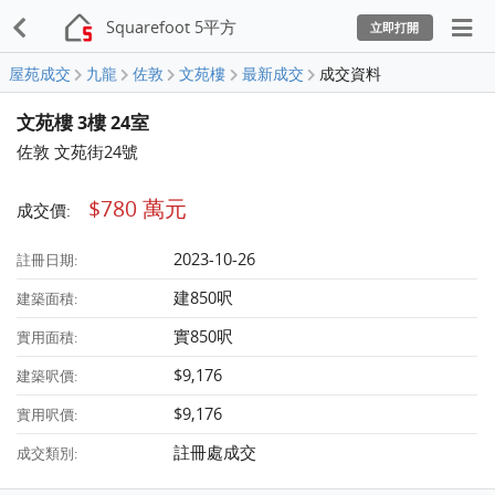
Squarefoot 5平方
立即打開
屋苑成交
九龍
佐敦
文苑樓
最新成交
成交資料
文苑樓 3樓 24室
佐敦 文苑街24號
$780 萬元
成交價:
2023-10-26
註冊日期:
建850呎
建築面積:
實850呎
實用面積:
$9,176
建築呎價:
$9,176
實用呎價:
註冊處成交
成交類別: