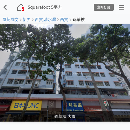
Squarefoot 5平方
立即打開
屋苑成交
新界
西貢,清水灣
西貢
錦華樓
錦華樓 大廈