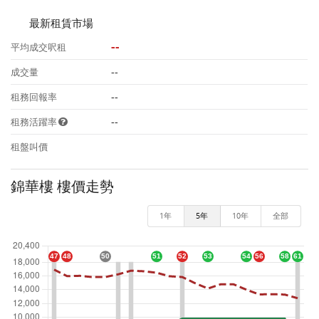
最新租賃市場
--
平均成交呎租
--
成交量
--
租務回報率
--
租務活躍率
租盤叫價
錦華樓 樓價走勢
1年
5年
10年
全部