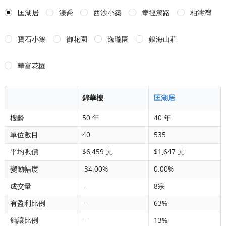
匡湖居
溱喬
西沙小築
輋徑篤路
柏濤灣
寶石小築
御花園
逸瓏園
銀海山莊
華富花園
錦華樓
匡湖居
樓齡
50 年
40 年
單位數目
40
535
平均呎價
$6,459 元
$1,647 元
變動幅度
-34.00%
0.00%
成交量
--
8宗
有盈利比例
--
63%
蝕讓比例
--
13%