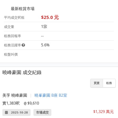
最新租賃市場
$25.0 元
平均成交呎租
1宗
成交量
--
租務回報率
5.6%
租務活躍率
租盤叫價
曉峰豪園 成交紀錄
買賣
租務
美孚 曉峰豪園
|
曉峯豪園 B座 B2室
實1,383呎
$9,610
@
$1,329 萬元
2025-10-28
市場成交