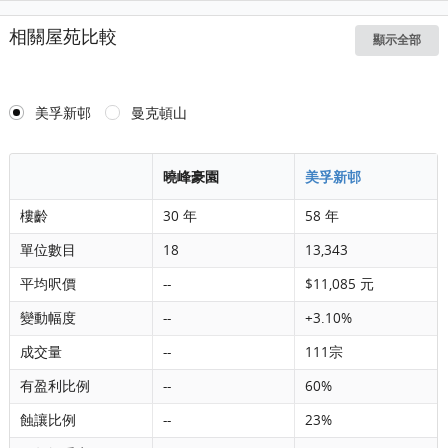
相關屋苑比較
顯示全部
美孚新邨
曼克頓山
曉峰豪園
美孚新邨
樓齡
30 年
58 年
單位數目
18
13,343
平均呎價
--
$11,085 元
變動幅度
--
+3.10%
成交量
--
111宗
有盈利比例
--
60%
蝕讓比例
--
23%