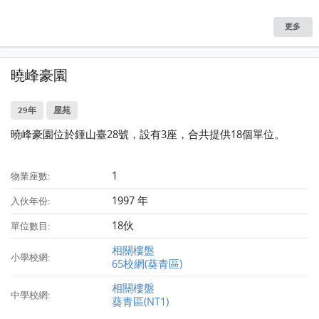
更多
曉峰豪園
29年
屋苑
曉峰豪園位於鍾山臺28號，設有3座，合共提供18個單位。
1
物業座數:
1997 年
入伙年份:
18伙
單位數目:
相關樓盤
小學校網:
65校網(葵青區)
相關樓盤
中學校網:
葵青區(NT1)