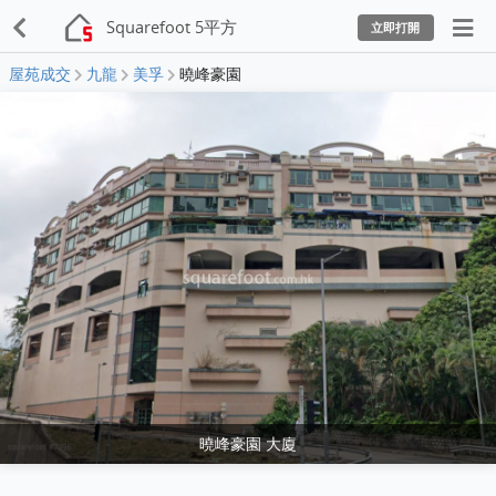
Squarefoot 5平方
立即打開
屋苑成交
九龍
美孚
曉峰豪園
曉峰豪園 大廈