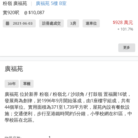
粉嶺 廣福苑
|
廣福苑 5樓 B室
實920呎
$10,087
@
$928 萬元
2021-06-03
註冊處成交
3房
連車位
+ 101.7%
更多
廣福苑
30年
單幢
廣福苑 位於新界 粉嶺 / 粉嶺北 / 沙頭角 / 打鼓嶺 置福圍16號，
發展商為創律，於1996年9月開始落成，由1座樓宇組成，共有
44個單位。實用面積為371至1,739平方呎，屋苑內設有餐飲設
施；交通便利，步行至港鐵時間約5分鐘，小學校網在81區，中
學校區在北區。
1