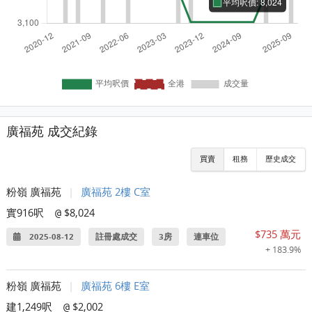
廣福苑 成交紀錄
買賣
租務
歷史成交
粉嶺 廣福苑
|
廣福苑 2樓 C室
實916呎
$8,024
@
$735 萬元
2025-08-12
註冊處成交
3房
連車位
+ 183.9%
粉嶺 廣福苑
|
廣福苑 6樓 E室
建1,249呎
$2,002
@