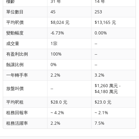
樓齡
31 年
14 年
單位數目
45
253
平均呎價
$8,024 元
$13,165 元
變動幅度
-6.73%
0.00%
成交量
1宗
--
有盈利比例
100%
--
蝕讓比例
0%
--
一年轉手率
2.2%
3.2%
$1,260 萬元 -
放盤叫價
--
$4,180 萬元
平均呎租
$28.0 元
$23.0 元
租務回報率
~ 4.2%
~ 2.1%
租務活躍率
2.2%
7.5%