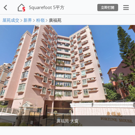
Squarefoot 5平方
立即打開
屋苑成交
新界
粉嶺
廣福苑
廣福苑 大廈