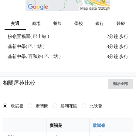
交通
商場
餐飲
學校
銀行
醫療
粉嶺置福圍( 巴士站 )
2分鐘 步行
基新中學( 巴士站 )
3分鐘 步行
基新中學, 百和路( 巴士站 )
3分鐘 步行
相關屋苑比較
顯示全部
歌賦嶺
牽晴間
碧湖花園
北映薈
廣福苑
歌賦嶺