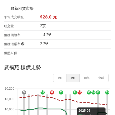
最新租賃市場
$28.0 元
平均成交呎租
2宗
成交量
~ 4.2%
租務回報率
2.2%
租務活躍率
租盤叫價
廣福苑 樓價走勢
1年
5年
10年
全部