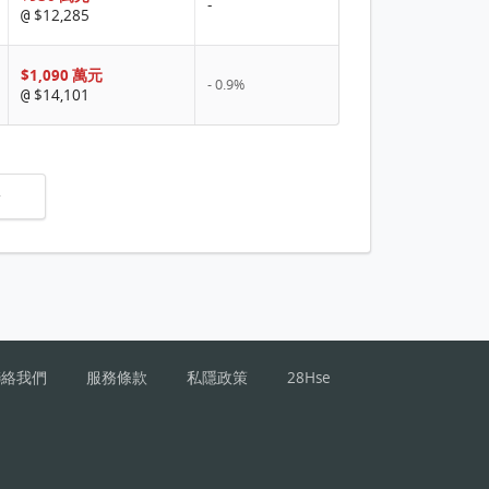
-
$12,285
@
$1,090 萬元
- 0.9%
$14,101
@
聯絡我們
服務條款
私隱政策
28Hse