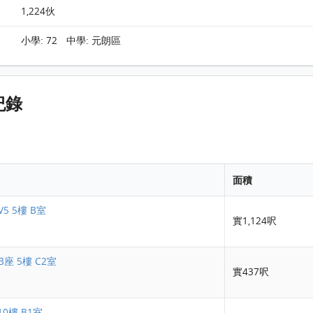
1,224伙
小學: 72 中學: 元朗區
交紀錄
面積
5 5樓 B室
實1,124呎
座 5樓 C2室
實437呎
10樓 B1室