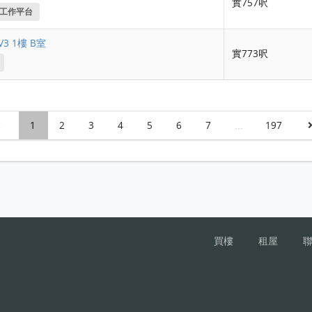
實757呎
工作平台
3 1樓 B室
實773呎
1
2
3
4
5
6
7
...
197
買樓
租屋