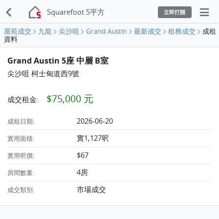
Squarefoot 5平方
立即打開
屋苑成交
九龍
尖沙咀
Grand Austin
最新成交
租務成交
成租
資料
Grand Austin 5座 中層 B室
尖沙咀 柯士甸道西9號
$75,000 元
成交租金:
2026-06-20
成租日期:
實1,127呎
實用面積:
$67
實用呎價:
4房
房間數量:
市場成交
成交類別: