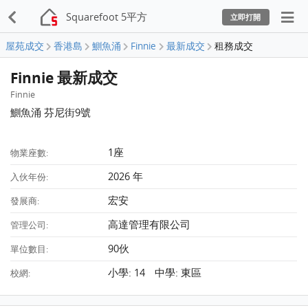
Squarefoot 5平方
立即打開
屋苑成交
香港島
鰂魚涌
Finnie
最新成交
租務成交
Finnie 最新成交
Finnie
鰂魚涌 芬尼街9號
1座
物業座數:
2026 年
入伙年份:
宏安
發展商:
高達管理有限公司
管理公司:
90伙
單位數目:
小學: 14 中學: 東區
校網: