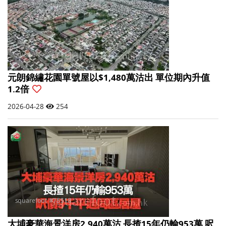
元朗錦繡花園單號屋以$1,480萬沽出 單位期內升值
1.2倍
2026-04-28
254
大埔豪華海景洋房2,940萬沽 長揸15年仍輸953萬 呎