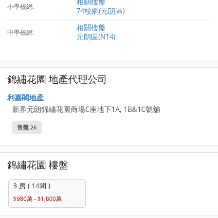
相關樓盤
小學校網:
74校網(元朗區)
相關樓盤
中學校網:
元朗區(NT4)
錦繡花園 地產代理公司
利嘉閣地產
新界元朗錦繡花園商場C座地下1A, 1B&1C號舖
售盤 26
錦繡花園 樓盤
3 房 ( 14間 )
$980萬 - $1,800萬