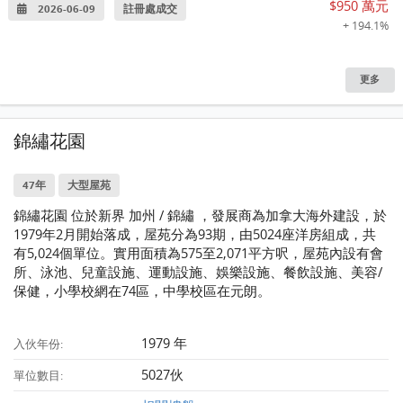
$950 萬元
2026-06-09
註冊處成交
+ 194.1%
更多
錦繡花園
47年
大型屋苑
錦繡花園 位於新界 加州 / 錦繡 ，發展商為加拿大海外建設，於
1979年2月開始落成，屋苑分為93期，由5024座洋房組成，共
有5,024個單位。實用面積為575至2,071平方呎，屋苑內設有會
所、泳池、兒童設施、運動設施、娛樂設施、餐飲設施、美容/
保健，小學校網在74區，中學校區在元朗。
1979 年
入伙年份:
5027伙
單位數目: