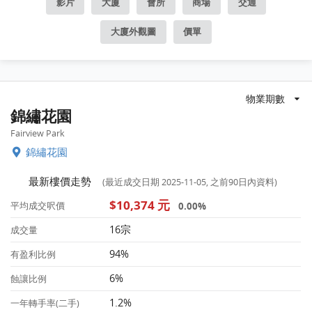
影片
大廈
會所
商場
交通
大廈外觀圖
價單
物業期數
錦繡花園
Fairview Park
錦繡花園
最新樓價走勢
(最近成交日期 2025-11-05, 之前90日內資料)
$10,374 元
0.00%
平均成交呎價
16宗
成交量
94%
有盈利比例
6%
蝕讓比例
1.2%
一年轉手率(二手)