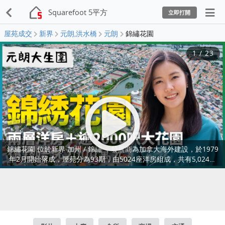
Squarefoot 5平方
立即打開
屋苑成交
新界
元朗,洪水橋
元朗
錦繡花園
1
/
23
錦繡花園 位於新界 加州 / 錦繡 ，發展商為加拿大海外建設，於1979
年2月開始落成，屋苑分為93期，由5024座洋房組成，共有5,024個
單位。實用面積為575至2,071平方呎，屋苑內設有會所、泳池、兒童
設施、運動設施、娛樂設施、餐飲設施、美容/保健，小學校網在74
區，中學校區在元朗。