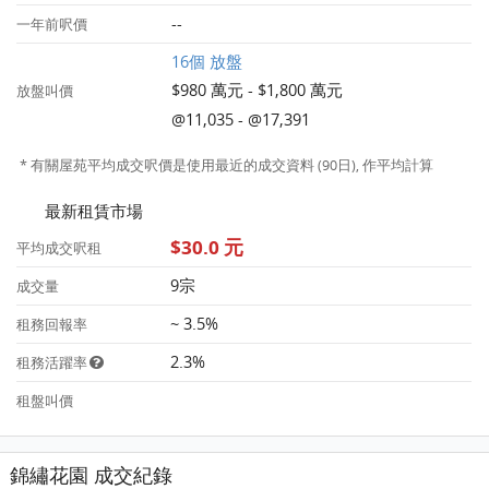
--
一年前呎價
16個 放盤
$980 萬元 - $1,800 萬元
放盤叫價
@11,035 - @17,391
* 有關屋苑平均成交呎價是使用最近的成交資料 (90日), 作平均計算
最新租賃市場
$30.0 元
平均成交呎租
9宗
成交量
~ 3.5%
租務回報率
2.3%
租務活躍率
租盤叫價
錦繡花園 成交紀錄