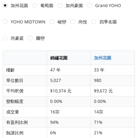
加州花園
葡萄園
加州豪園
Grand YOHO
YOHO MIDTOWN
峻巒
尚悅
四季名園
尚豪庭
爾巒
錦繡花園
加州花園
樓齡
47 年
33 年
單位數目
5,027
980
平均呎價
$10,374 元
$9,672 元
變動幅度
0.00%
0.00%
成交量
16宗
14宗
有盈利比例
94%
71%
蝕讓比例
6%
21%