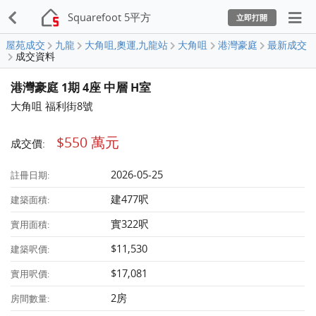
Squarefoot 5平方
立即打開
屋苑成交
九龍
大角咀,奧運,九龍站
大角咀
港灣豪庭
最新成交
成交資料
港灣豪庭 1期 4座 中層 H室
大角咀 福利街8號
$550 萬元
成交價:
2026-05-25
註冊日期:
建477呎
建築面積:
實322呎
實用面積:
$11,530
建築呎價:
$17,081
實用呎價:
2房
房間數量: