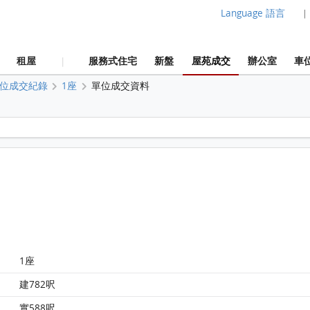
Language 語言
|
租屋
服務式住宅
新盤
屋苑成交
辦公室
車
|
位成交紀錄
1座
單位成交資料
深灣軒 1座 50樓 C室 平面圖
1座
建782呎
實588呎