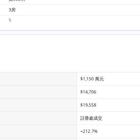
深灣軒 1座 50樓 C室 平面圖
3房
1
$1,150 萬元
$14,706
$19,558
註冊處成交
+212.7%