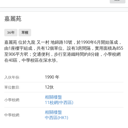
嘉麗苑
36年
單幢
嘉麗苑 位於九龍 又一村 地錦路10號，於1990年6月開始落成，
由1座樓宇組成，共有12個單位。設有3房間隔，實用面積為855
至906平方呎；交通便利，步行至港鐵時間約8分鐘，小學校網
在40區，中學校區在深水埗。
1990 年
入伙年份:
12伙
單位數目:
相關樓盤
小學校網:
11校網(中西區)
相關樓盤
中學校網:
中西區(HK1)