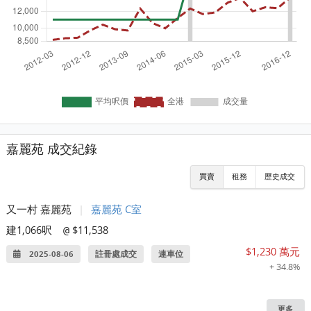
嘉麗苑 成交紀錄
買賣
租務
歷史成交
又一村 嘉麗苑
|
嘉麗苑 C室
建1,066呎
$11,538
@
$1,230 萬元
2025-08-06
註冊處成交
連車位
+ 34.8%
更多