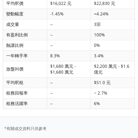
平均呎價
$16,022 元
$22,830 元
變動幅度
-1.45%
+4.24%
成交量
--
3宗
有盈利比例
--
100%
蝕讓比例
--
0%
一年轉手率
8.3%
3.4%
$1,680 萬元 -
$2,200 萬元 - $1.6
放盤叫價
$1,680 萬元
億元
平均呎租
--
$51.0 元
租務回報率
--
~ 2.7%
租務活躍率
--
6%
*有關成交資料只供參考