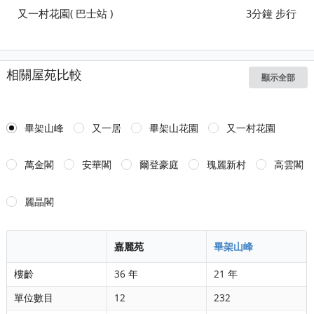
又一村花園( 巴士站 )
3分鐘 步行
相關屋苑比較
顯示全部
畢架山峰
又一居
畢架山花園
又一村花園
萬金閣
安華閣
爾登豪庭
瑰麗新村
高雲閣
麗晶閣
嘉麗苑
畢架山峰
樓齡
36 年
21 年
單位數目
12
232