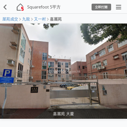
Squarefoot 5平方
立即打開
屋苑成交
九龍
又一村
嘉麗苑
嘉麗苑 大廈