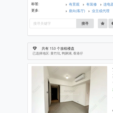
标签:
有景观
有装修
连电
更多:
座向(客厅)
业主或代理
搜寻
共有 153 个放租楼盘
已选择地区: 黄竹坑, 鸭脷洲, 香港仔