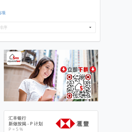
选项
排序
汇丰银行
新做按揭 - P 计划
P = 5 %