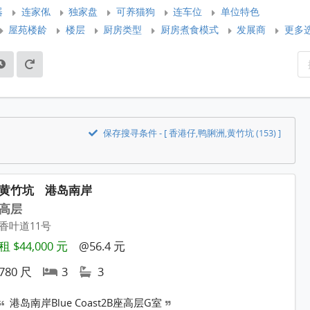
器
连家俬
独家盘
可养猫狗
连车位
单位特色
屋苑楼龄
楼层
厨房类型
厨房煮食模式
发展商
更多
保存搜寻条件 - [ 香港仔,鸭脷洲,黄竹坑 (153) ]
黄竹坑
港岛南岸
高层
香叶道11号
租 $44,000 元
@56.4 元
780 尺
3
3
港岛南岸Blue Coast2B座高层G室