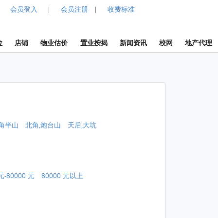
会员登入
会员注册
收费标准
|
|
位
店铺
物业估价
置业按揭
新闻资讯
校网
地产代理
角半山
北角,炮台山
天后,大坑
元-80000 元
80000 元以上