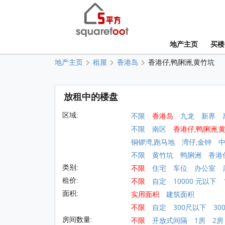
地产主页
买楼
地产主页
租屋
香港岛
香港仔,鸭脷洲,黄竹坑
放租中的楼盘
区域:
不限
香港岛
九龙
新界
不限
南区
香港仔,鸭脷洲,
铜锣湾,跑马地
湾仔,金钟
不限
黄竹坑
鸭脷洲
香港
类别:
不限
住宅
车位
办公室
租价:
不限
自定
10000 元以下
面积:
实用面积
建筑面积
不限
自定
300尺以下
30
房间数量:
不限
开放式间隔
1房
2房