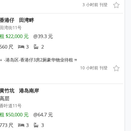
3 小时前 刊登
香港仔
田湾畔
田湾街11号
租 $22,000 元
@39.3 元
560 尺
3
2
-港岛区-香港仔3房2厕豪华物业待租
10 小时前 刊登
黄竹坑
港岛南岸
高层
香叶道11号
租 $50,000 元
@64.7 元
773 尺
3
3