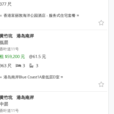
377 尺
香港富丽敦海洋公园酒店 - 服务式住宅套餐
黄竹坑
港岛南岸
低层
香叶道11号
租 $59,200 元
@61.5 元
963 尺
3
3
港岛南岸Blue Coast1A座低层D室
黄竹坑
港岛南岸
中层
香叶道11号