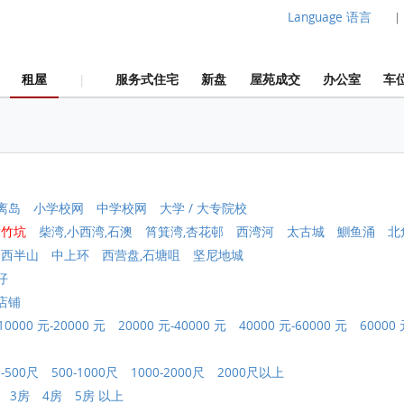
Language 语言
|
租屋
服务式住宅
新盘
屋苑成交
办公室
车
|
离岛
小学校网
中学校网
大学 / 大专院校
黄竹坑
柴湾,小西湾,石澳
筲箕湾,杏花邨
西湾河
太古城
鰂鱼涌
北
中西半山
中上环
西营盘,石塘咀
坚尼地城
仔
店铺
10000 元-20000 元
20000 元-40000 元
40000 元-60000 元
60000 
0-500尺
500-1000尺
1000-2000尺
2000尺以上
3房
4房
5房 以上