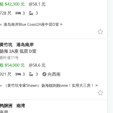
租 $42,300 元
@58.1 元
728 尺
3
3
港岛南岸Blue Coast2A座中层D室
黄竹坑
港岛南岸
扬海 2A座 低层 D室
香叶道11号
租 $54,000 元
@58.6 元
921 尺
3
3
向西南
（黄竹坑专家Shawn）扬海靓则靓view！实用大三房！
鸭脷洲
南湾
高层