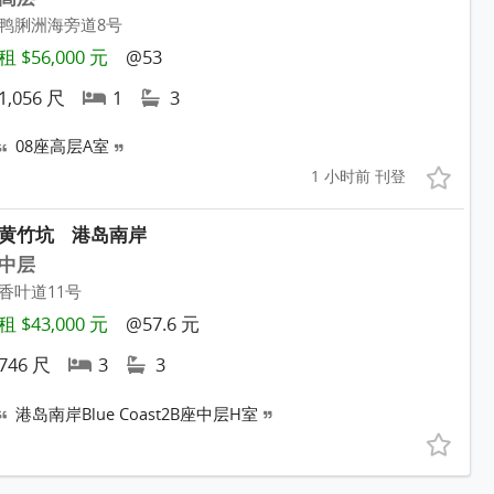
鸭脷洲海旁道8号
租 $56,000 元
@53
1,056 尺
1
3
08座高层A室
1 小时前 刊登
黄竹坑
港岛南岸
中层
香叶道11号
租 $43,000 元
@57.6 元
746 尺
3
3
港岛南岸Blue Coast2B座中层H室