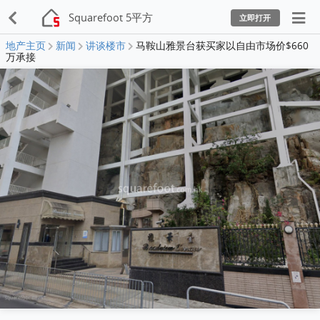
Squarefoot 5平方
立即打开
地产主页
新闻
讲谈楼市
马鞍山雅景台获买家以自由市场价$660
万承接