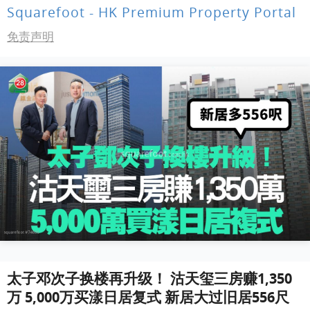
Squarefoot - HK Premium Property Portal
免责声明
太子邓次子换楼再升级！ 沽天玺三房赚1,350
万 5,000万买漾日居复式 新居大过旧居556尺