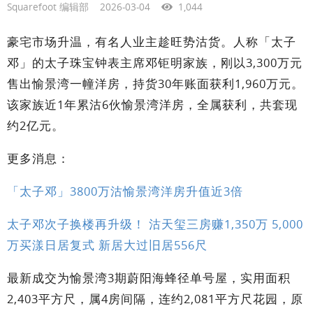
Squarefoot 编辑部
2026-03-04
1,044
豪宅市场升温，有名人业主趁旺势沽货。人称「太子
邓」的太子珠宝钟表主席邓钜明家族，刚以3,300万元
售出愉景湾一幢洋房，持货30年账面获利1,960万元。
该家族近1年累沽6伙愉景湾洋房，全属获利，共套现
约2亿元。
更多消息：
「太子邓」3800万沽愉景湾洋房升值近3倍
太子邓次子换楼再升级！ 沽天玺三房赚1,350万 5,000
万买漾日居复式 新居大过旧居556尺
最新成交为愉景湾3期蔚阳海蜂径单号屋，实用面积
2,403平方尺，属4房间隔，连约2,081平方尺花园，原