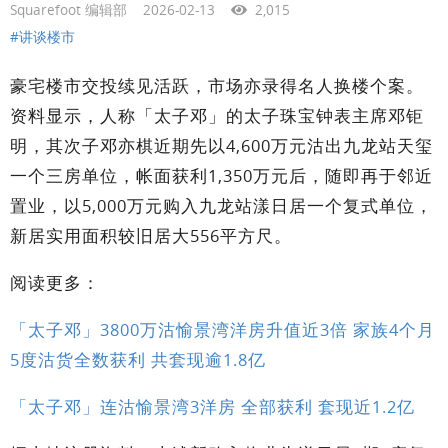
Squarefoot 编辑部
2026-02-13
2,015
#讲谈楼市
豪宅楼市交投续见活跃，市场亦录得名人换楼个案。
资料显示，人称「太子邓」的太子珠宝钟表主席邓钜
明，其次子邓亦棋近期先以4,600万元沽出九龙站天玺
一个三房单位，帐面获利1,350万元后，随即再于邻近
置业，以5,000万元购入九龙站漾日居一个复式单位，
新居实用面积较旧居大556平方尺。
阅读更多：
「太子邓」3800万沽愉景湾洋房升值近3倍 家族4个月
5度沽货全数获利 共套现逾1.8亿
「太子邓」连沽愉景湾3洋房 全部获利 套现近1.2亿