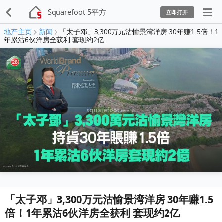
Squarefoot 5平方
立即打开
地产主页
新闻
「太子邓」3,300万元沽愉景湾洋房 30年赚1.5倍！1
年累沽6伙洋房全获利 套现约2亿
「太子邓」3,300万元沽愉景湾洋房 30年赚1.5
倍！1年累沽6伙洋房全获利 套现约2亿