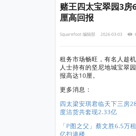
赌王四太宝翠园3房6.
厘高回报
Squarefoot 编辑部 2026-03-03
6
租务市场畅旺，有名人趁
人士持有的坚尼地城宝翠园
报高达10厘。
更多消息：
四太梁安琪君临天下三房28
度沽货共套现2.33亿
「P图之父」蔡文胜6.5万
亿扫港楼