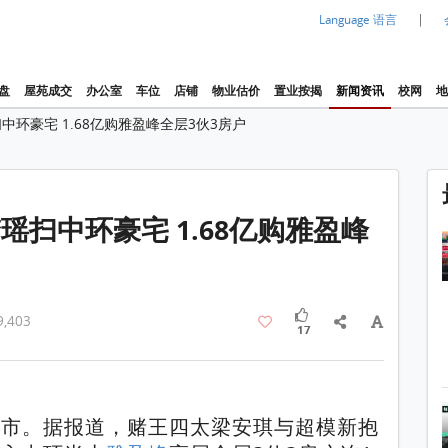
|
Language 语言
盘
屋苑成交
办公室
车位
店铺
物业估价
置业按揭
新闻资讯
校网
地
环豪宅 1.68亿购雅盈峰全层3伙3房户
1 / 1
扫中环豪宅 1.68亿购雅盈峰
,403
17
入市。据报道，赌王四太梁安琪与超模新抱