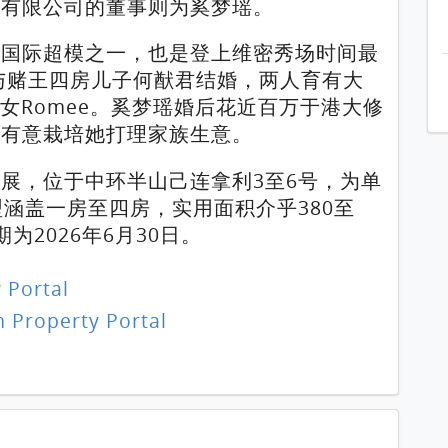
业有限公司的董事则为奚梦瑶。
的国际超模之一，也是登上维密秀场时间最
年与赌王四房儿子何猷君结婚，两人育有大
和细女Romee。奚梦瑶婚后花近百万于港大修
太有意栽培她打理家族生意。
展，位于中环半山己连拿利3至6号，为单
型涵盖一房至四房，实用面积介乎380至
期为2026年6月30日。
 Portal
 Property Portal
1 / 1