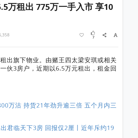
5万租出 775万一手入市 享10
,358
7
机租出旗下物业。由赌王四太梁安琪或相关
一伙3房户，近期以6.5万元租出，租金回
00万沽 持货21年劲升逾三倍 五个月内三
租出君临天下3房 回报仅2厘丨近年斥约19