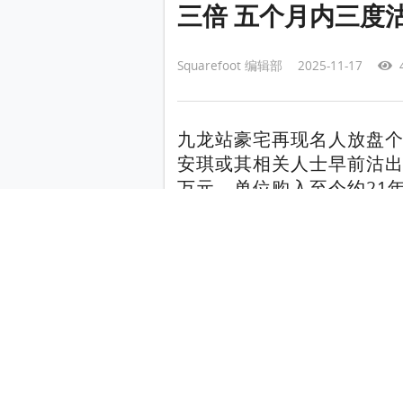
三倍 五个月内三度沽
Squarefoot 编辑部 2025-11-17
4
九龙站豪宅再现名人放盘
安琪或其相关人士早前沽出
万元。单位购入至今约21年
阅读更多：
「四太」屯门新盘「尚岸」首录
万
劈价奏效！四太梁安琪湾
成交单位为君临天下2座中层