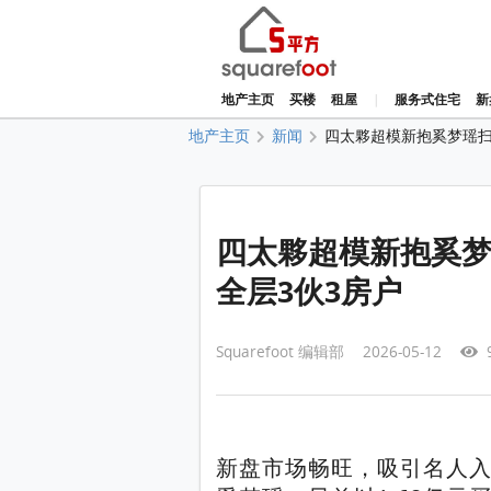
地产主页
买楼
租屋
|
服务式住宅
新
地产主页
新闻
四太夥超模新抱奚梦瑶扫中
四太夥超模新抱奚梦瑶
全层3伙3房户
Squarefoot 编辑部 2026-05-12
9
新盘市场畅旺，吸引名人