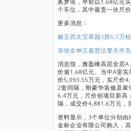
奚梦瑶，早前以1.68亿元
个车位，其中最贵一伙尺价
更多消息：
赌王四太宝翠园3房6.5万租
东张女神王嘉慧沽擎天半岛自
消息指，雅盈峰高层全层A
价逾1.68亿元。当中A室实
价5,093.55万元，实尺价
2套间隔，附豪华装修及家俬
6.4万元，尺价创项目新高；
隔，成交价4,881.6万元，
资料显示，3个单位分别由
金标企业有限公司购入，