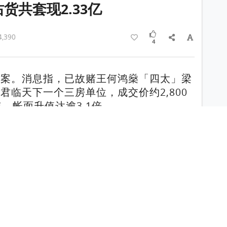
货共套现2.33亿
,390
4
个案。消息指，已故赌王何鸿燊「四太」梁
君临天下一个三房单位，成交价约2,800
，帐面升值达逾3.1倍。
成交 四房户2,390万标售 尺价近1.5
仔壹嘉全盘沽清
F室，实用面积1,056平方尺，属三房一