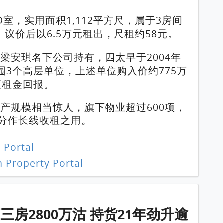
室，实用面积1,112平方尺，属于3房间
，议价后以6.5万元租出，尺租约58元。
梁安琪名下公司持有，四太早于2004年
翠园3个高层单位，上述单位购入价约775万
厘租金回报。
产规模相当惊人，旗下物业超过600项，
部分作长线收租之用。
 Portal
 Property Portal
1 / 1
房2800万沽 持货21年劲升逾