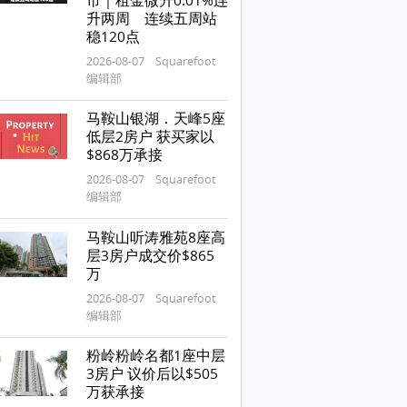
市｜租金微升0.01%连
升两周 连续五周站
稳120点
2026-08-07 Squarefoot
编辑部
马鞍山银湖．天峰5座
低层2房户 获买家以
$868万承接
2026-08-07 Squarefoot
编辑部
马鞍山听涛雅苑8座高
层3房户成交价$865
万
2026-08-07 Squarefoot
编辑部
粉岭粉岭名都1座中层
3房户 议价后以$505
万获承接