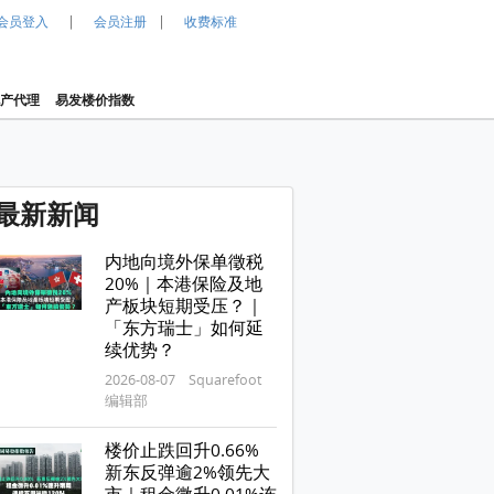
|
|
会员登入
会员注册
收费标准
产代理
易发楼价指数
最新新闻
内地向境外保单徵税
20%｜本港保险及地
产板块短期受压？｜
「东方瑞士」如何延
续优势？
2026-08-07 Squarefoot
编辑部
楼价止跌回升0.66%
新东反弹逾2%领先大