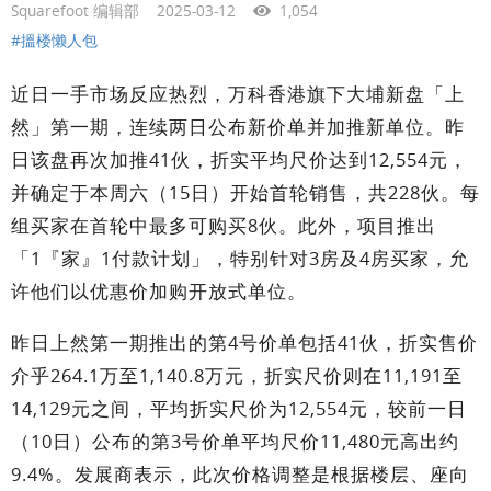
Squarefoot 编辑部
2025-03-12
1,054
#搵楼懒人包
近日一手市场反应热烈，万科香港旗下大埔新盘「上
然」第一期，连续两日公布新价单并加推新单位。昨
日该盘再次加推41伙，折实平均尺价达到12,554元，
并确定于本周六（15日）开始首轮销售，共228伙。每
组买家在首轮中最多可购买8伙。此外，项目推出
「1『家』1付款计划」，特别针对3房及4房买家，允
许他们以优惠价加购开放式单位。
昨日上然第一期推出的第4号价单包括41伙，折实售价
介乎264.1万至1,140.8万元，折实尺价则在11,191至
14,129元之间，平均折实尺价为12,554元，较前一日
（10日）公布的第3号价单平均尺价11,480元高出约
9.4%。发展商表示，此次价格调整是根据楼层、座向