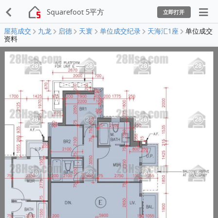
Squarefoot 5平方
立即打开
屋苑成交
九龙
启德
天寰
单位成交纪录
天海汇1座
单位成交
资料