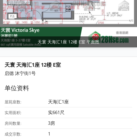
天寰 天海汇1座 12楼 E室 平面图
天寰 天海汇1座 12楼 E室
启德 沐宁街1号
单位资料
天海汇1座
屋苑座数:
实661尺
实用面积:
3房
房间数量:
1
成交宗数: