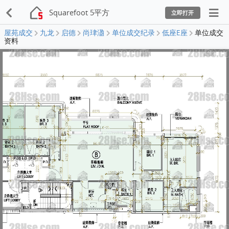
Squarefoot 5平方
立即打开
屋苑成交
九龙
启德
尚珒溋
单位成交纪录
低座E座
单位成交
资料