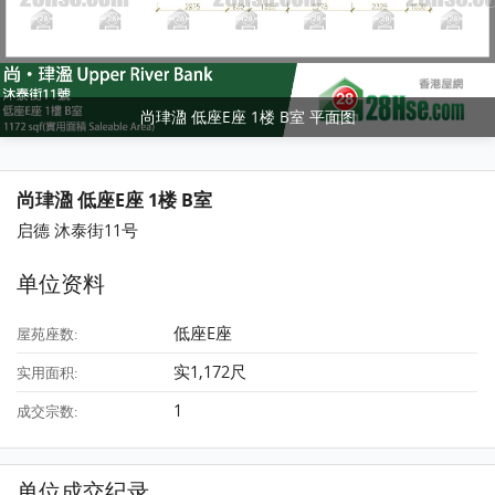
尚珒溋 低座E座 1楼 B室 平面图
尚珒溋 低座E座 1楼 B室
启德 沐泰街11号
单位资料
低座E座
屋苑座数:
实1,172尺
实用面积:
1
成交宗数:
单位成交纪录