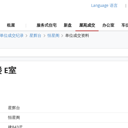
Language 语言
|
租屋
服务式住宅
新盘
屋苑成交
办公室
车
|
单位成交纪录
星辉台
恒星阁
单位成交资料
太古城 星辉台 恒星阁 22楼 E室 平面图
 E室
太古城 星辉台 恒星阁 22楼 E室 平面图
星辉台
恒星阁
建843尺