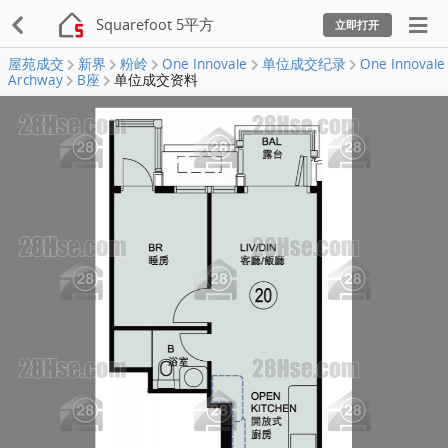
Squarefoot 5平方
立即打开
屋苑成交
新界
粉岭
One Innovale
单位成交纪录
One Innovale
Archway
B座
单位成交资料