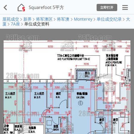
Squarefoot 5平方
立即打开
屋苑成交
新界
将军澳区
将军澳
Monterey
单位成交纪录
大
厦
7A座
单位成交资料