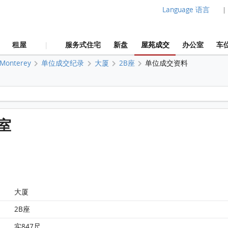
Language 语言
|
租屋
服务式住宅
新盘
屋苑成交
办公室
车
|
Monterey
单位成交纪录
大厦
2B座
单位成交资料
Monterey 大厦2B座7楼 C室 平面图
C室
大厦
2B座
实847尺