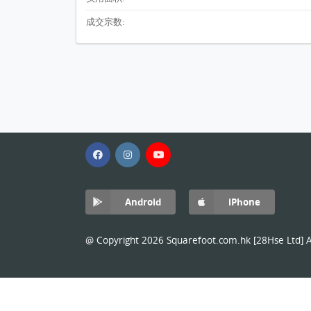
成交宗数:
Android
iPhone
@ Copyright 2026 Squarefoot.com.hk [28Hse Ltd] Al