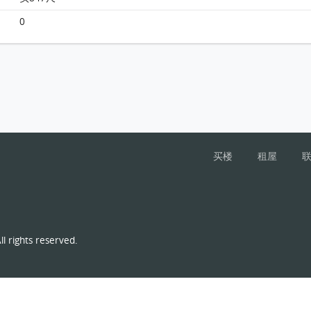
Monterey 大厦2B座7楼 C室 平面图
0
买楼
租屋
l rights reserved.