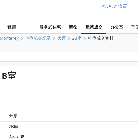
Language 语言
|
租屋
服务式住宅
新盘
屋苑成交
办公室
车
|
Monterey
单位成交纪录
大厦
2B座
单位成交资料
Monterey 大厦 2B座 15楼 B室 平面图
楼 B室
大厦
2B座
实581尺