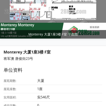
Monterey 大厦1座3楼 F室 平面图
Monterey 大厦1座3楼 F室
将军澳 唐俊街23号
单位资料
大厦
屋苑期数:
1座
屋苑座数:
实546尺
实用面积:
0
成交宗数: