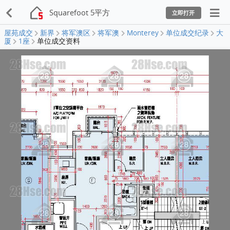
Squarefoot 5平方
立即打开
屋苑成交
新界
将军澳区
将军澳
Monterey
单位成交纪录
大
厦
1座
单位成交资料