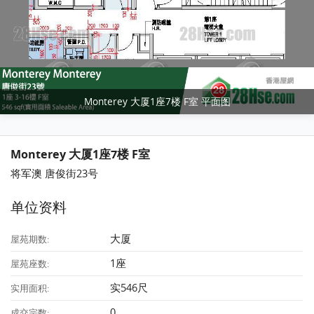
Monterey 大厦1座7楼 F室 平面图
Monterey 大厦1座7楼 F室
将军澳 唐俊街23号
单位资料
大厦
屋苑期数:
1座
屋苑座数:
实546尺
实用面积:
0
成交宗数: