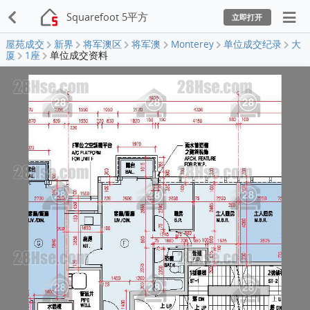
Squarefoot 5平方
立即打开
屋苑成交
新界
将军澳区
将军澳
Monterey
单位成交纪录
大
厦
1座
单位成交资料