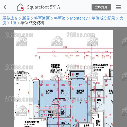
Squarefoot 5平方
立即打开
屋苑成交
新界
将军澳区
将军澳
Monterey
单位成交纪录
大
厦
1座
单位成交资料