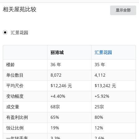
相关屋苑比较
显示全部
汇景花园
丽港城
汇景花园
楼龄
36 年
35 年
单位数目
8,072
4,112
平均尺价
$12,246 元
$13,242 元
变动幅度
+4.40%
+5.92%
成交量
68宗
25宗
有盈利比例
65%
80%
蚀让比例
19%
12%
一年转手率
3.3%
2.6%