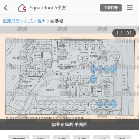
Squarefoot 5平方
立即打开
屋苑成交
九龙
蓝田
丽港城
1
/
101
物业布局图 平面图