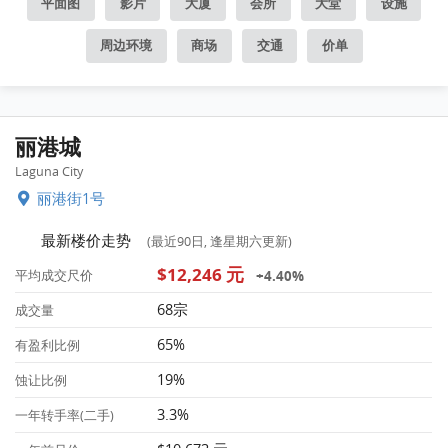
平面图
影片
大厦
会所
大堂
设施
周边环境
商场
交通
价单
丽港城
Laguna City
丽港街1号
最新楼价走势
(最近90日, 逢星期六更新)
$12,246 元
+4.40%
平均成交尺价
68宗
成交量
65%
有盈利比例
19%
蚀让比例
3.3%
一年转手率(二手)