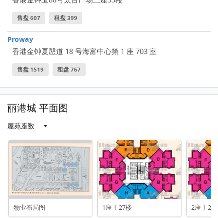
售盘 607
租盘 399
Proway
香港金钟夏慤道 18 号海富中心第 1 座 703 室
售盘 1519
租盘 767
丽港城 平面图
屋苑座数
物业布局图
1座 1-27楼
2座 1-27