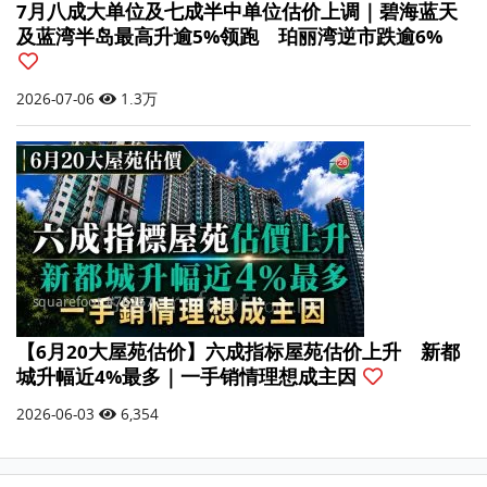
7月八成大单位及七成半中单位估价上调｜碧海蓝天
及蓝湾半岛最高升逾5%领跑 珀丽湾逆市跌逾6%
2026-07-06
1.3万
【6月20大屋苑估价】六成指标屋苑估价上升 新都
城升幅近4%最多｜一手销情理想成主因
2026-06-03
6,354