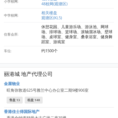
小学校网:
48校网(观塘区)
相关楼盘
中学校网:
观塘区(KL5)
休憩花园、儿童游乐场、游泳池、网球
场、排球场、篮球场、滚轴溜冰场、壁球
住客会所:
场、桌球室、健身室、桑拿浴室、健身舞
蹈室、游戏室
约1500个
车位:
丽港城 地产代理公司
金屋物业
旺角弥敦道625号雅兰中心办公室二期9楼906室
售盘 13
租盘 148
香港佳士得国际地产
香港金钟道88号太古广场二座35楼