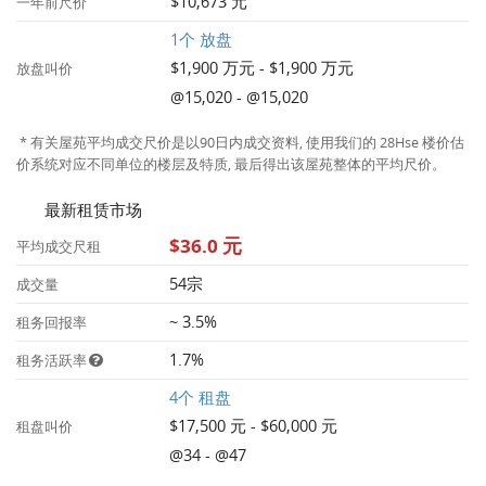
$10,673 元
一年前尺价
1个 放盘
$1,900 万元 - $1,900 万元
放盘叫价
@15,020 - @15,020
* 有关屋苑平均成交尺价是以90日内成交资料, 使用我们的 28Hse 楼价估
价系统对应不同单位的楼层及特质, 最后得出该屋苑整体的平均尺价。
最新租赁市场
$36.0 元
平均成交尺租
54宗
成交量
~ 3.5%
租务回报率
1.7%
租务活跃率
4个 租盘
$17,500 元 - $60,000 元
租盘叫价
@34 - @47