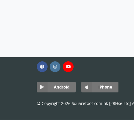
Android
iPhone
@ Copyright 2026 Squarefoot.com.hk [28Hse Ltd] Al