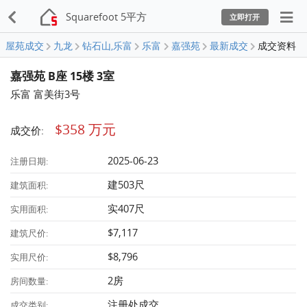
Squarefoot 5平方
立即打开
屋苑成交
九龙
钻石山,乐富
乐富
嘉强苑
最新成交
成交资料
嘉强苑 B座 15楼 3室
乐富 富美街3号
$358 万元
成交价:
2025-06-23
注册日期:
建503尺
建筑面积:
实407尺
实用面积:
$7,117
建筑尺价:
$8,796
实用尺价:
2房
房间数量:
注册处成交
成交类别: