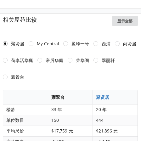
相关屋苑比较
显示全部
聚贤居
My Central
盈峰一号
西浦
尚贤居
荷李活华庭
帝后华庭
荣华阁
翠丽轩
豪景台
雍翠台
聚贤居
楼龄
33 年
20 年
单位数目
150
444
平均尺价
$17,759 元
$21,896 元