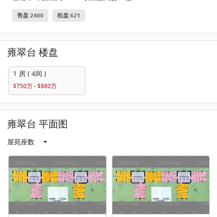
售盘 2400
租盘 621
雍翠台 楼盘
1 房 ( 4间 )
$750万 - $880万
雍翠台 平面图
屋苑座数