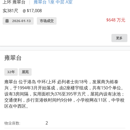
上环 雍翠台
|
雍翠台 1座 中层 A室
实381尺
$17,008
@
$648 万元
2026-01-13
市场成交
更多
雍翠台
32年
屋苑
雍翠台 位于港岛 中环/上环 必列者士街18号，发展商为裕泰
兴，于1994年3月开始落成，由2座楼宇组成，共有150个单位。
设有3房间隔，实用面积为376至395平方尺，屋苑内设有泳池；
交通便利，步行至港铁时间约9分钟，小学校网在11区，中学校
区在中西区。
2
物业座数: