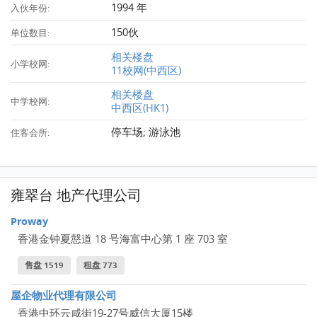
1994 年
入伙年份:
150伙
单位数目:
相关楼盘
小学校网:
11校网(中西区)
相关楼盘
中学校网:
中西区(HK1)
停车场; 游泳池
住客会所:
雍翠台 地产代理公司
Proway
香港金钟夏慤道 18 号海富中心第 1 座 703 室
售盘 1519
租盘 773
屋企物业代理有限公司
香港中环云咸街19-27号威信大厦15楼