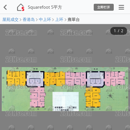
Squarefoot 5平方
立即打开
屋苑成交
香港岛
中上环
上环
雍翠台
1
/
2