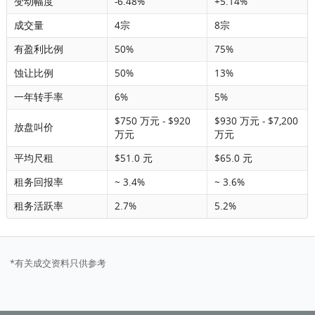
变动幅度
-6.48%
+5.14%
成交量
4宗
8宗
有盈利比例
50%
75%
蚀让比例
50%
13%
一年转手率
6%
5%
$750 万元 - $920
$930 万元 - $7,200
放盘叫价
万元
万元
平均尺租
$51.0 元
$65.0 元
租务回报率
~ 3.4%
~ 3.6%
租务活跃率
2.7%
5.2%
*有关成交资料只供参考