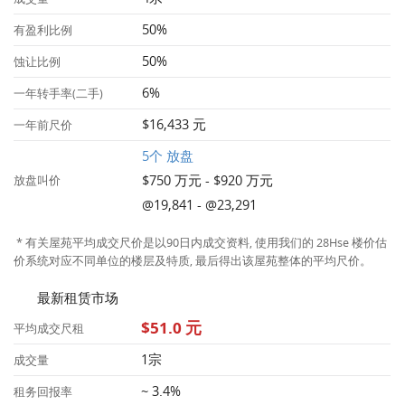
50%
有盈利比例
50%
蚀让比例
6%
一年转手率(二手)
$16,433 元
一年前尺价
5个 放盘
$750 万元 - $920 万元
放盘叫价
@19,841 - @23,291
* 有关屋苑平均成交尺价是以90日内成交资料, 使用我们的 28Hse 楼价估
价系统对应不同单位的楼层及特质, 最后得出该屋苑整体的平均尺价。
最新租赁市场
$51.0 元
平均成交尺租
1宗
成交量
~ 3.4%
租务回报率