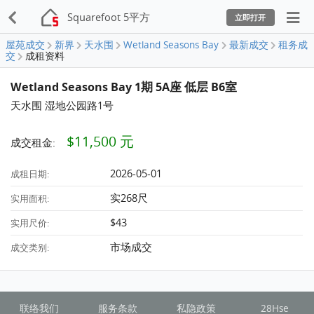
Squarefoot 5平方
立即打开
屋苑成交
新界
天水围
Wetland Seasons Bay
最新成交
租务成
交
成租资料
Wetland Seasons Bay 1期 5A座 低层 B6室
天水围 湿地公园路1号
$11,500 元
成交租金:
2026-05-01
成租日期:
实268尺
实用面积:
$43
实用尺价:
市场成交
成交类别:
联络我们
服务条款
私隐政策
28Hse