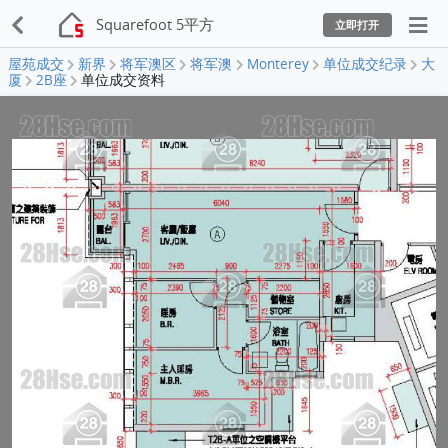
Squarefoot 5平方
立即打开
屋苑成交
新界
将军澳区
将军澳
Monterey
单位成交纪录
大
厦
2B座
单位成交资料