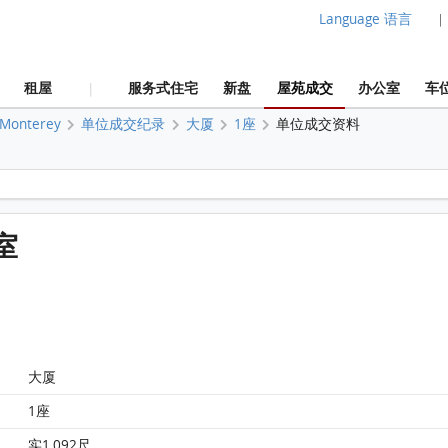
Language 语言
|
租屋
服务式住宅
新盘
屋苑成交
办公室
车
|
Monterey
单位成交纪录
大厦
1座
单位成交资料
Monterey 大厦 1座 7楼 C室 平面图
C室
大厦
1座
实1,092尺