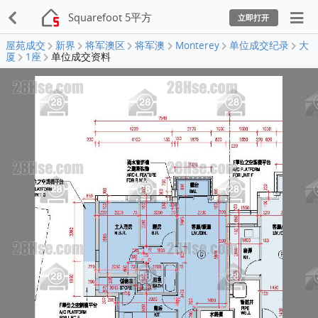
Squarefoot 5平方
立即打开
屋苑成交
新界
将军澳区
将军澳
Monterey
单位成交纪录
大
厦
1座
单位成交资料